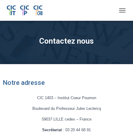
O
U
V
R
I
Contactez nous
R
/
F
E
R
M
E
Notre adresse
R
L
A
CIC 1403 – Institut Coeur Poumon
N
A
Boulevard du Professeur Jules Leclercq
V
I
59037 LILLE cedex – France
G
A
Secrétariat
: 03 20 44 68 91