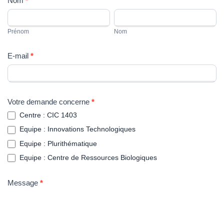
Nom
*
contactez
Prénom
Nom
nous
Prénom
Nom
E-mail
*
Votre demande concerne
*
Centre : CIC 1403
Equipe : Innovations Technologiques
Equipe : Plurithématique
Equipe : Centre de Ressources Biologiques
Message
*